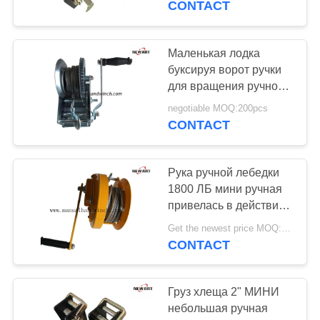
CONTACT
10
Инструменты
Маленькая лодка
буксируя ворот ручки
кабеля
для вращения ручной
лебедки 2 скоростей
стекловолокна
negotiable MOQ:200pcs
ручной с кабелем/
CONTACT
Веббинг
Рука ручной лебедки
19
1800 ЛБ мини ручная
Тенсионер
привелась в действие
ворот тормоза для
гидравлического
Get the newest price MOQ:300PCS
трейлера/конструкции
CONTACT
шлюпки
пулера
Груз хлеща 2" МИНИ
небольшая ручная