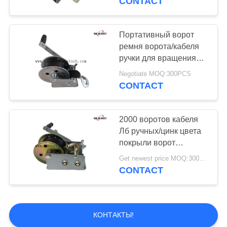
CONTACT
Портативный ворот
ремня ворота/кабеля
ручки для вращения
морской ручной 1600
Negotiate MOQ:300PCS
Лб емкости
CONTACT
2000 воротов кабеля
Лб ручных/цинк цвета
покрыли ворот
трейлера шлюпки с
Get newest price MOQ:300PCS
ремнем
CONTACT
КОНТАКТЫ!