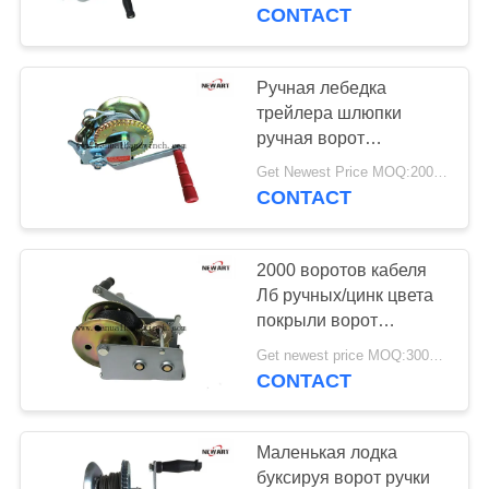
КАЧЕСТВО
CONTACT
УПРАВЛЕНИЯ
Ручная лебедка
20
СВЯЗАТЬСЯ
трейлера шлюпки
Ворот шестерни
ручная ворот
С
маленькой лодки 1400
червя
Get Newest Price MOQ:200pcs
НАМИ
Лб для шлюпки
CONTACT
трейлера
СПРОСИТЕ
2000 воротов кабеля
ЦИТАТУ
Лб ручных/цинк цвета
покрыли ворот
50
трейлера шлюпки с
Get newest price MOQ:300PCS
Блок тросового
ремнем
CONTACT
шкива
Маленькая лодка
буксируя ворот ручки