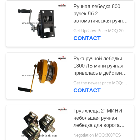
Ручная лебедка 800
ручек Лб 2
27
автоматическая ручная
Инструменты
с тормозом для
Get Updates Price MOQ:200pcs
подниматься
CONTACT
кабеля для
воздушных линий
Рука ручной лебедки
1800 ЛБ мини ручная
привелась в действие
ворот тормоза для
13
Get the newest price MOQ:300PCS
трейлера/конструкции
CONTACT
Анти- веревочка
шлюпки
провода закрутки
Груз хлеща 2" МИНИ
небольшая ручная
лебедка для ворота
тележки праворукого
Negotiation MOQ:300PCS
планшетного хлеща