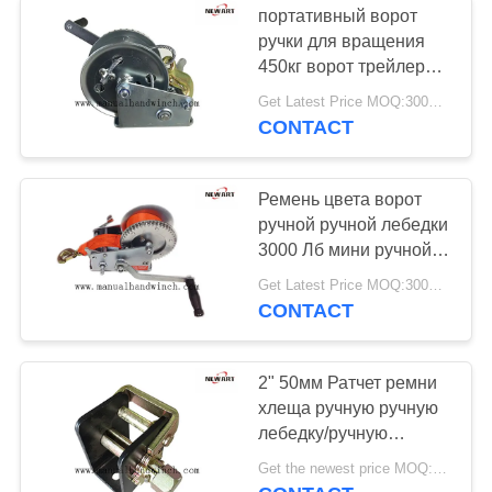
портативный ворот
гидровлический
ручки для вращения
450кг ворот трейлера
гофрируя
ручной лебедки 1000
Get Latest Price MOQ:300PCS
льб ручной, который
инструмент
CONTACT
нужно вытянуть
Ремень цвета ворот
ручной ручной лебедки
14
3000 Лб мини ручной с
Личные
Веббинг
Get Latest Price MOQ:300PCS
CONTACT
инструменты
безопасности
2" 50мм Ратчет ремни
хлеща ручную ручную
лебедку/ручную
лебедку следа
Get the newest price MOQ:500