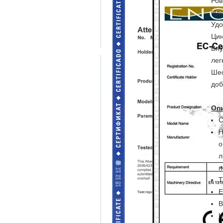
Ров
Иде
Удо
Цин
Вну
лег
Шес
доб
Оп
С
Н
о
л
п
Т
Е
В
К