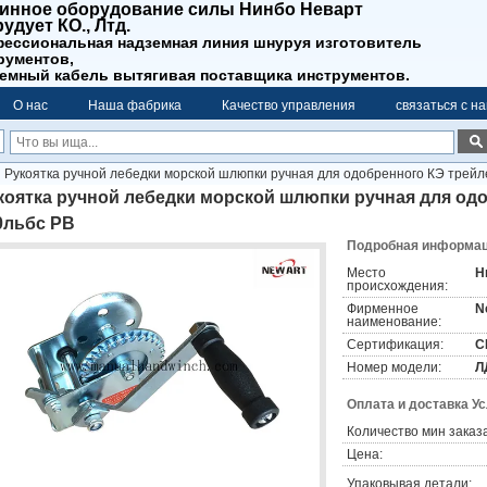
инное оборудование силы Нинбо Неварт
удует КО., Лтд.
ессиональная надземная линия шнуруя изготовитель
рументов,
емный кабель вытягивая поставщика инструментов.
О нас
Наша фабрика
Качество управления
связаться с н
Рукоятка ручной лебедки морской шлюпки ручная для одобренного КЭ трейл
коятка ручной лебедки морской шлюпки ручная для од
0льбс РВ
Подробная информаци
Место
Н
происхождения:
Фирменное
N
наименование:
Сертификация:
C
Номер модели:
Л
Оплата и доставка У
Количество мин заказа
Цена:
Упаковывая детали: