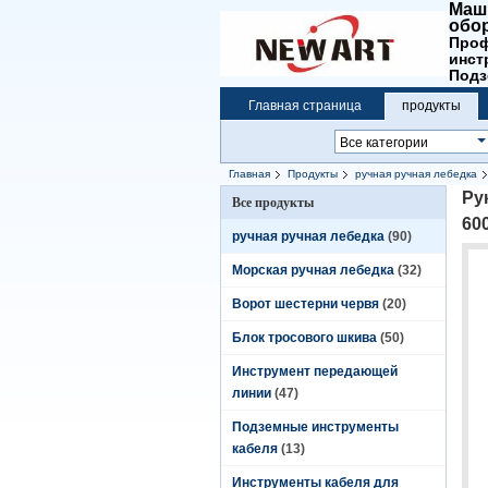
Маш
обор
Проф
инст
Подз
Главная страница
продукты
Главная
Продукты
ручная ручная лебедка
Ру
Все продукты
60
ручная ручная лебедка
(90)
Морская ручная лебедка
(32)
Ворот шестерни червя
(20)
Блок тросового шкива
(50)
Инструмент передающей
линии
(47)
Подземные инструменты
кабеля
(13)
Инструменты кабеля для