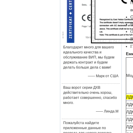
П
в
О
В
О
В
Г
Благодарит много для вашего
идеального качества и
Емк
обслуживание ВИП, мы будем
держать контракт и будем
делать больше дела с вами!
Мо
—— Марк от США
Ваш ворот серии ДХВ
действительно очень хорош,
ЛД
работает совершенно, спасибо
много.
ЛД
—— Линда.М
ЛД
ЛД
Пожалуйста найдите
ЛД
приложенные данные по