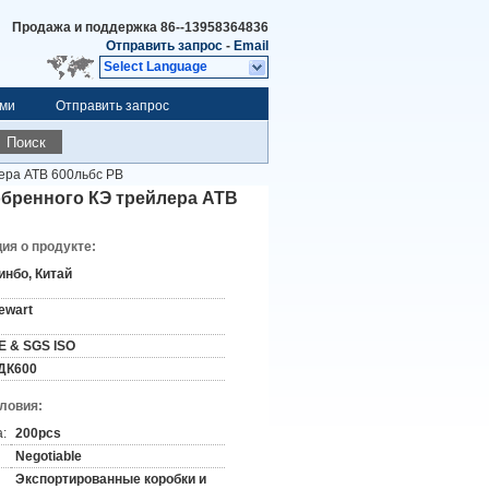
Продажа и поддержка
86--13958364836
Отправить запрос
-
Email
Select Language
ами
Отправить запрос
Поиск
ера АТВ 600льбс РВ
обренного КЭ трейлера АТВ
я о продукте:
инбо, Китай
ewart
E & SGS ISO
ДК600
словия:
:
200pcs
Negotiable
Экспортированные коробки и