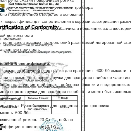
ная ручка сжатия поворачивая ролика
ал для откатки шлюпки или установки трейлера
бно просверленное отверстие в основании
к покрыл финиш для сопротивления к корозии выветривания ржав
тренне смазанные втулка барабанчика и подшипник вала шестерни
кой деятельности
терня валов высоких подкреплений растяжимой легированной ста
авленную прочность
исание & спецификации:
верхмощный ручной ворот ручки для вращения - 600 Лб емкости - 
аши сверхмощные вороты ручки для вращения наиболее часто исп
бщего назначения трейлерах, трейлерах шлюпки и внедорожниках
иния воротов ручки для вращения всеобщая и может быть использ
рименений
ип ворота: Ручной - ручка для вращения - тип храповика
мкость: 600 Лбс
ключенный ремень: 23 Фт 2" - нейлон
оэффициент шестерни: 3.1:1