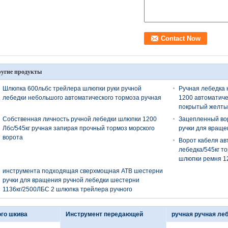
угие продукты
Шлюпка 600льбс трейлера шлюпки руки ручной
Ручная лебедка
лебедки небольшого автоматического тормоза ручная
1200 автоматиче
покрытый желты
Собственная личность ручной лебедки шлюпки 1200
Зацепленный вор
Лбс/545кг ручная запирая прочный тормоз морского
ручки для враще
ворота
Ворот кабеля ав
лебедка/545кг т
шлюпки ремня 1
инструмента подходящая сверхмощная АТВ шестерни
ручки для вращения ручной лебедки шестерни
1136кг/2500ЛБС 2 шлюпка трейлера ручного
ого шкива
Инструмент передающей
ручная ручная ле