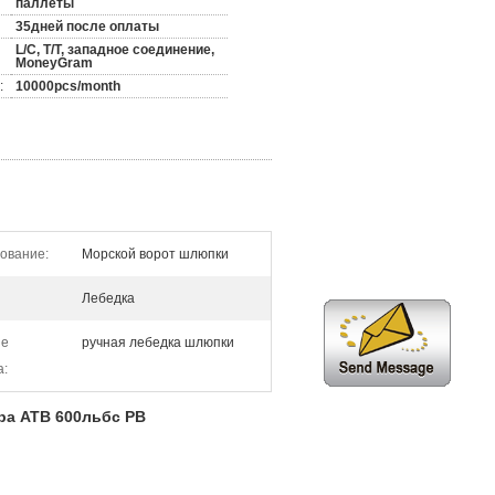
паллеты
35дней после оплаты
L/C, T/T, западное соединение,
MoneyGram
:
10000pcs/month
ование:
Морской ворот шлюпки
Лебедка
ие
ручная лебедка шлюпки
а:
ра АТВ 600льбс РВ