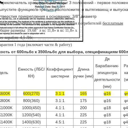
ереключатель храповика: ратчетинг 3 положений - первое положен
ыпустите функцию/в-третьих расположите: и вытягивающ и выпуска
тверстия прикрепления к основанию: 3/8" диаметр
опросы? Вызовите наш отдел обслуживания потребителей
бесплатным
бщие размеры: 19,68" л кс 11,8» в кс 11,8» х
ес корабля: 4,5 Лбс
арантия 1 года (включает части & работу)
ость от 600льбс к 3500льбс для выбора, спецификациям 600л
Дя
Барабанчик-
Р
Емкость (ЛБС/
Коэффициент
Длина
дель
эпицентра
к
КН)
шестерни
ручки (мм)
деятельности
(
(мм)
К600К
600(270)
3.1:1
165
φ16
φ
К800К
800(360)
3.1:1
175
φ16
φ
К1000К
1000(450)
4.1:1
200
φ18
φ4
К1200К
1200(540)
4.1:1
225
φ18
φ4
К1400К
1400(630)
4.5:1
225
φ18
φ4