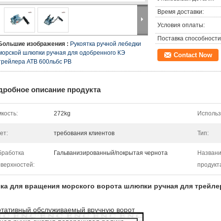
Время доставки:
Условия оплаты:
Поставка способности
Большие изображения :
Рукоятка ручной лебедки
морской шлюпки ручная для одобренного КЭ
Contact Now
трейлера АТВ 600льбс РВ
дробное описание продукта
кость:
272kg
Использ
ет:
требования клиентов
Тип:
бработка
Гальванизированный/покрытая чернота
Назван
верхностей:
продукт
ка для вращения морского ворота шлюпки ручная для трейле
тативный обслуживаемый вручную ворот