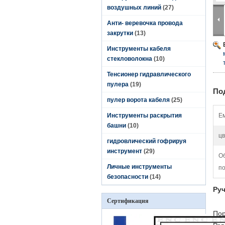
воздушных линий
(27)
Анти- веревочка провода
закрутки
(13)
Инструменты кабеля
стекловолокна
(10)
Тенсионер гидравлического
пулера
(19)
По
пулер ворота кабеля
(25)
Инструменты раскрытия
Ем
башни
(10)
цв
гидровлический гофрируя
инструмент
(29)
О
Личные инструменты
по
безопасности
(14)
Руч
Сертификация
Пор