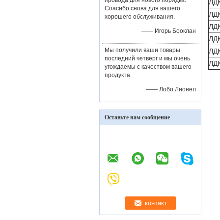
провода для нового порядка.
ЛД
Спасибо снова для вашего
ЛД
хорошего обслуживания.
ЛД
—— Игорь Бооклан
ЛД
Мы получили ваши товары
ЛД
последний четверг и мы очень
ЛД
угождаемы с качеством вашего
продукта.
—— Лобо Лионел
Оставьте нам сообщение