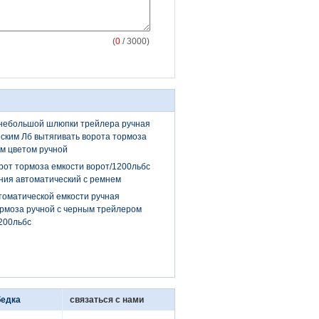
(
0
/ 3000)
 небольшой шлюпки трейлера ручная
ским Лб вытягивать ворота тормоза
м цветом ручной
от тормоза емкости ворот/1200льбс
ния автоматический с ремнем
томатической емкости ручная
ормоза ручной с черным трейлером
200льбс
бедка
связаться с нами