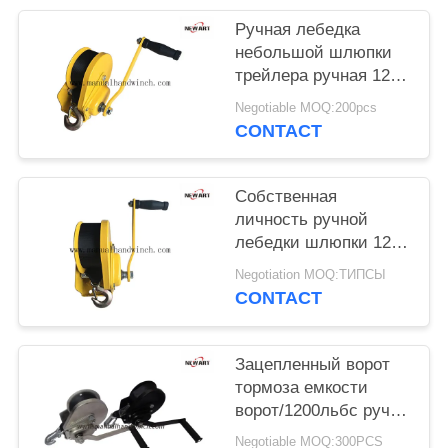
Ручная лебедка
небольшой шлюпки
трейлера ручная 1200
автоматическим Лб
Negotiable MOQ:200pcs
вытягивать ворота
CONTACT
тормоза покрытый
желтым цветом
ручной
Собственная
личность ручной
лебедки шлюпки 1200
Лбс/545кг ручная
Negotiation MOQ:ТИПСЫ
запирая прочный
CONTACT
тормоз морского
ворота
Зацепленный ворот
тормоза емкости
ворот/1200льбс ручки
для вращения
Negotiable MOQ:300PCS