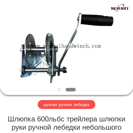
лебедка
поставщик.
Copyright
©
2018
-
2020
manualhandwinch.com.
ГЛАВНАЯ
All
Rights
Reserved.
СТРАНИЦА
ПРОДУКТЫ
О
НАС
НАША
ручная ручная лебедка
ФАБРИКА
Шлюпка 600льбс трейлера шлюпки
руки ручной лебедки небольшого