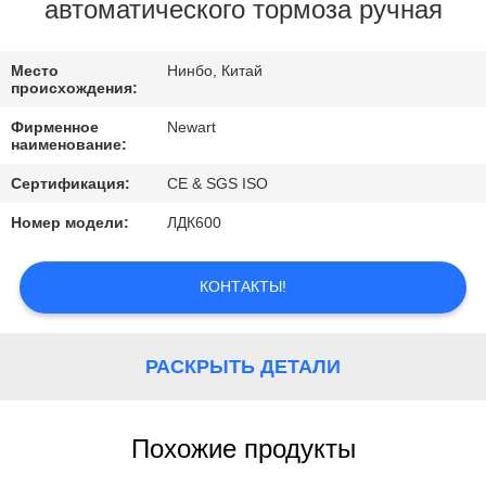
КАЧЕСТВО
автоматического тормоза ручная
УПРАВЛЕНИЯ
Место
Нинбо, Китай
происхождения:
СВЯЗАТЬСЯ
Фирменное
Newart
С
наименование:
НАМИ
Сертификация:
CE & SGS ISO
Номер модели:
ЛДК600
СПРОСИТЕ
ЦИТАТУ
КОНТАКТЫ!
РАСКРЫТЬ ДЕТАЛИ
Похожие продукты