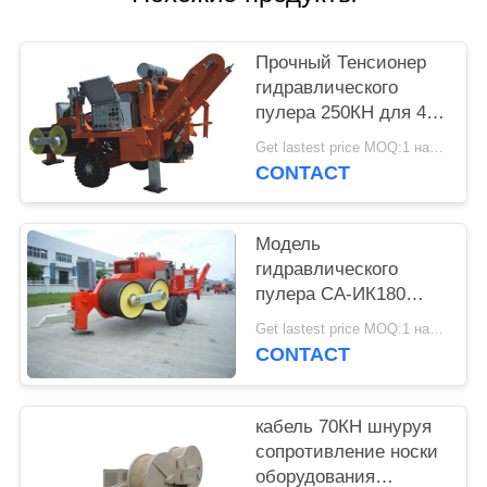
Прочный Тенсионер
гидравлического
пулера 250КН для 4
связал вес
Get lastest price MOQ:1 набор
проводника 9000кг
CONTACT
Модель
гидравлического
пулера СА-ИК180
Тенсионер линии
Get lastest price MOQ:1 набор
электропередач
CONTACT
двигателя дизеля
надземная шнуруя
кабель 70КН шнуруя
сопротивление носки
оборудования