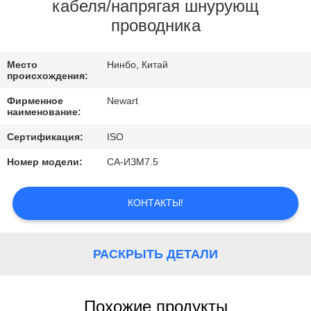
КАЧЕСТВО
кабеля/напрягая шнурующ
проводника
УПРАВЛЕНИЯ
Место
Нинбо, Китай
СВЯЗАТЬСЯ
происхождения:
С
Фирменное
Newart
наименование:
НАМИ
Сертификация:
ISO
СПРОСИТЕ
Номер модели:
СА-ИЗМ7.5
ЦИТАТУ
КОНТАКТЫ!
РАСКРЫТЬ ДЕТАЛИ
Похожие продукты