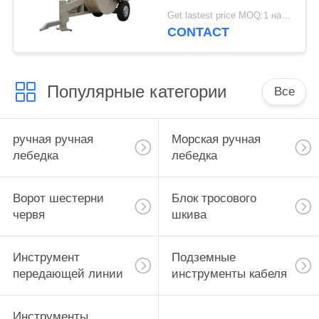
напряжения кабеля
Get lastest price MOQ:1 набор
оборудования
CONTACT
гидравлическое
Популярные категории
Все
ручная ручная
Морская ручная
лебедка
лебедка
Ворот шестерни
Блок тросового
червя
шкива
Инструмент
Подземные
передающей линии
инструменты кабеля
Инструменты