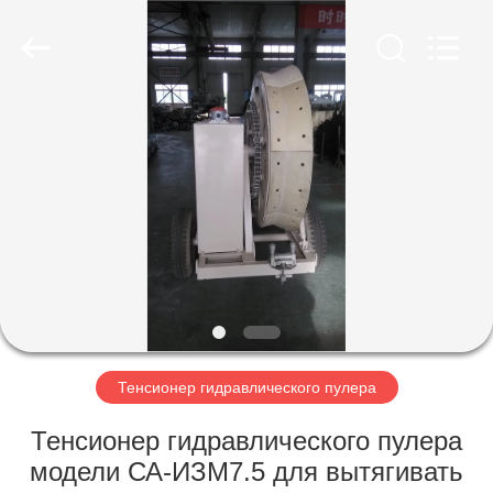
лебедка
поставщик.
Copyright
©
2018
-
2020
manualhandwinch.com.
ГЛАВНАЯ
All
Rights
Reserved.
СТРАНИЦА
ПРОДУКТЫ
О
НАС
НАША
Тенсионер гидравлического пулера
ФАБРИКА
Тенсионер гидравлического пулера
модели СА-ИЗМ7.5 для вытягивать