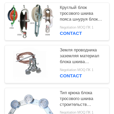
Круглый блок
тросового шкива
пояса шнуруя блок
для держит вниз
Negotiation MOQ:ПК 1
поверхность провода
CONTACT
покрашенную цветом
Земля проводника
заземляя материал
блока шкива
кабельной проводки
Negotiation MOQ:ПК 1
алюминиевый для
CONTACT
электрических
инструментов
Тип крюка блока
тросового шкива
строительств
заземляя землю
Negotiation MOQ:ПК 1