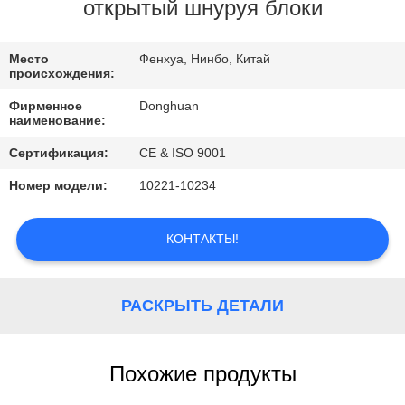
КАЧЕСТВО
открытый шнуруя блоки
УПРАВЛЕНИЯ
Место
Фенхуа, Нинбо, Китай
происхождения:
СВЯЗАТЬСЯ
Фирменное
Donghuan
С
наименование:
НАМИ
Сертификация:
CE & ISO 9001
Номер модели:
10221-10234
СПРОСИТЕ
ЦИТАТУ
КОНТАКТЫ!
РАСКРЫТЬ ДЕТАЛИ
Похожие продукты