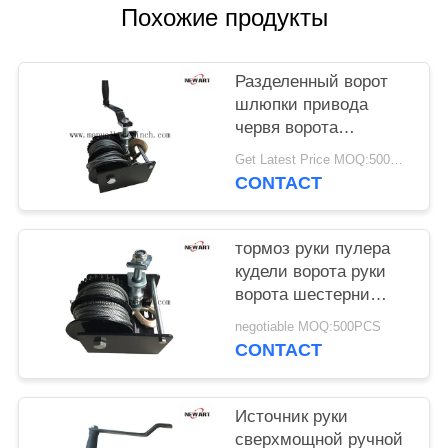
POLICY
Похожие продукты
Разделенный ворот
шлюпки привода
червя ворота
шестерни червя
Get Latest Price MOQ:500PCS
веревочки провода
CONTACT
барабанчика для
трейлера/
подниматься
тормоз руки пулера
кудели ворота руки
ворота шестерни
червя емкости 2к Лб
negotiable MOQ:500PCS
ручной
CONTACT
Источник руки
сверхмощной ручной