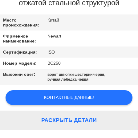
КАЧЕСТВО
отжатой стальной структурой
УПРАВЛЕНИЯ
Место
Китай
происхождения:
СВЯЗАТЬСЯ
Фирменное
Newart
С
наименование:
НАМИ
Сертификация:
ISO
Номер модели:
ВС250
СПРОСИТЕ
Высокий свет:
,
ворот шлюпки шестерни червя
ЦИТАТУ
ручная лебедка червя
КОНТАКТНЫЕ ДАННЫЕ!
КАРТА
САЙТА
РАСКРЫТЬ ДЕТАЛИ
PRIVACY