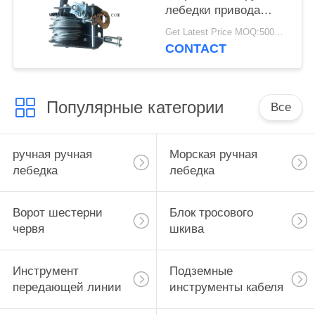
лебедки привода
червя ворота
Get Latest Price MOQ:500PCS
шестерни червя
CONTACT
ручной
Популярные категории
Все
ручная ручная
Морская ручная
лебедка
лебедка
Ворот шестерни
Блок тросового
червя
шкива
Инструмент
Подземные
передающей линии
инструменты кабеля