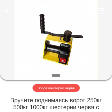
Newart
Power
Machinery
Tools
Co.,Ltd..
All
Rights
Reserved.
ГЛАВНАЯ
СТРАНИЦА
ПРОДУКТЫ
О
НАС
НАША
Ворот шестерни червя
ФАБРИКА
Вручите поднимаясь ворот 250кг
500кг 1000кг шестерни червя с