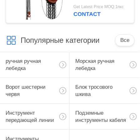
веревочки стального
Get Latest Price MOQ:1пкс
провода
CONTACT
оборудования
Популярные категории
Все
ручная ручная
Морская ручная
лебедка
лебедка
Ворот шестерни
Блок тросового
червя
шкива
Инструмент
Подземные
передающей линии
инструменты кабеля
Инструменты