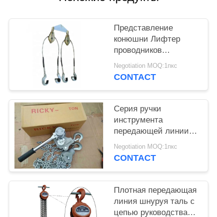
Представление
конюшни Лифтер
проводников
передающей линии
Negotiation MOQ:1пкс
ручной операции
CONTACT
связанное
инструментом
Серия ручки
инструмента
передающей линии
алюминиевого сплава
Negotiation MOQ:1пкс
ручная поднимая
CONTACT
электрическую таль с
цепью
Плотная передающая
линия шнуруя таль с
цепью руководства