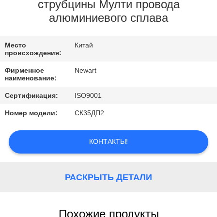
КАЧЕСТВО
струбцины Мулти провода
алюминиевого сплава
УПРАВЛЕНИЯ
Место
Китай
СВЯЗАТЬСЯ
происхождения:
С
Фирменное
Newart
наименование:
НАМИ
Сертификация:
ISO9001
СПРОСИТЕ
Номер модели:
СК35ДП2
ЦИТАТУ
КОНТАКТЫ!
РАСКРЫТЬ ДЕТАЛИ
Похожие продукты