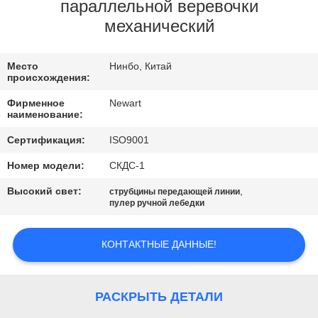
КАЧЕСТВО
параллельной веревочки
механический
УПРАВЛЕНИЯ
Место
Нинбо, Китай
СВЯЗАТЬСЯ
происхождения:
С
Фирменное
Newart
наименование:
НАМИ
Сертификация:
ISO9001
СПРОСИТЕ
Номер модели:
СКДС-1
ЦИТАТУ
Высокий свет:
,
струбцины передающей линии
пулер ручной лебедки
КАРТА
КОНТАКТНЫЕ ДАННЫЕ!
САЙТА
РАСКРЫТЬ ДЕТАЛИ
PRIVACY