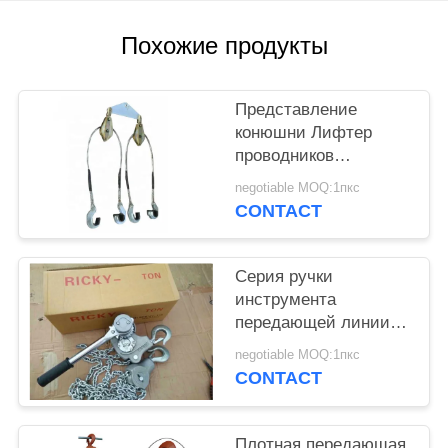
POLICY
Похожие продукты
Представление
конюшни Лифтер
проводников
передающей линии
negotiable MOQ:1пкс
ручной операции
CONTACT
связанное
инструментом
Серия ручки
инструмента
передающей линии
алюминиевого сплава
negotiable MOQ:1пкс
ручная поднимая
CONTACT
электрическую таль с
цепью
Плотная передающая