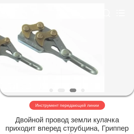
Newart
Power
Machinery
Tools
Co.,Ltd..
All
Rights
Reserved.
ГЛАВНАЯ
СТРАНИЦА
ПРОДУКТЫ
О
НАС
НАША
Инструмент передающей линии
ФАБРИКА
Двойной провод земли кулачка
приходит вперед струбцина, Гриппер