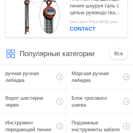
линия шнуруя таль с
цепью руководства
веревочки стального
Get Latest Price MOQ:1пкс
провода
CONTACT
оборудования
Популярные категории
Все
ручная ручная
Морская ручная
лебедка
лебедка
Ворот шестерни
Блок тросового
червя
шкива
Инструмент
Подземные
передающей линии
инструменты кабеля